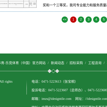
奖和一个三等奖，我司专业能力和服务质量
<<
1
2
3
4
5
体育-乐竞体育（中国）官方网站
/
新闻动态
/
招标采购
/
工程咨询
/
 rights
电话：0471-5223613（张宝桐）
投诉电话：0471-5223607（总师办）、0471-522
邮箱：imzs@idesigntile.com 网址：//idesigntile.com