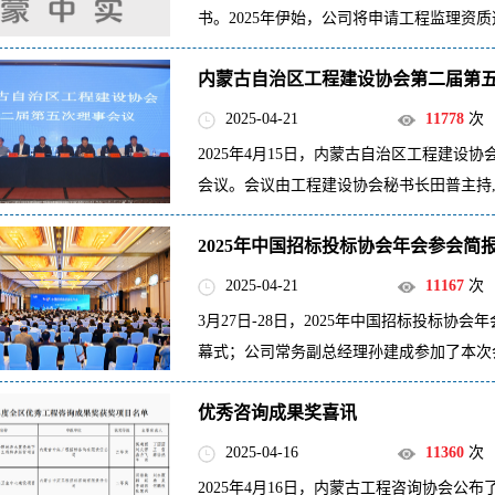
书。2025年伊始，公司将申请工程监理资
内蒙古自治区工程建设协会第二届第
2025-04-21
11778
次
2025年4月15日，内蒙古自治区工程建设
会议。会议由工程建设协会秘书长田普主持
2025年中国招标投标协会年会参会简
2025-04-21
11167
次
3月27日-28日，2025年中国招标投标
幕式；公司常务副总经理孙建成参加了本次
优秀咨询成果奖喜讯
2025-04-16
11360
次
2025年4月16日，内蒙古工程咨询协会公