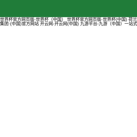
世界杯官方网页版-世界杯（中国）
世界杯官方网页版-世界杯(中国)
荷兰
集团·(中国)官方网站
开云网-开云网(中国)
九游平台-九游（中国）一站