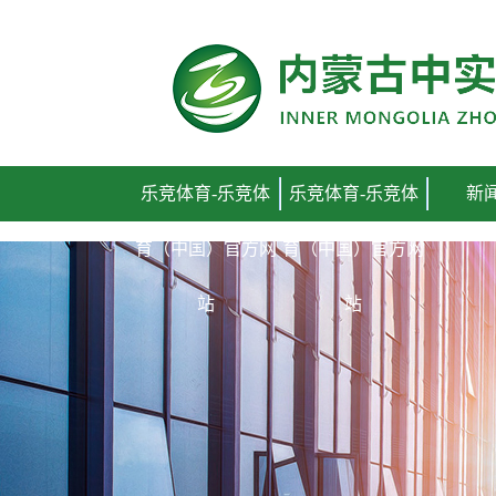
乐竞体育
乐竞体育-乐竞体
乐竞体育-乐竞体
新
育（中国）官方网
育（中国）官方网
站
站