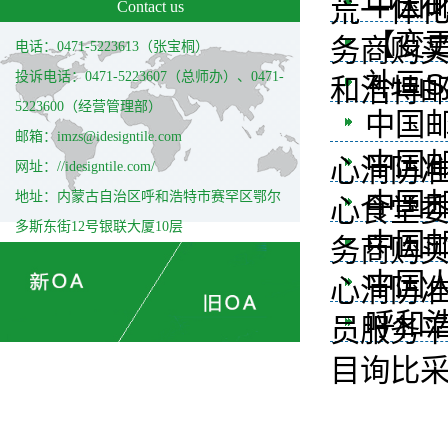
中国
荒一体化
Contact us
【变
务商购买
电话：0471-5223613（张宝桐）
补画
投诉电话：0471-5223607（总师办）、0471-
和浩特
5223600（经营管理部）
中国
邮箱：imzs@idesigntile.com
中国
心消防
网址：//idesigntile.com/
中国
地址：内蒙古自治区呼和浩特市赛罕区鄂尔
心食堂
多斯东街12号银联大厦10层
中国
务商购
中国
心消防
呼和
员服务
目询比