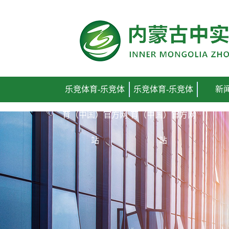
乐竞体育
乐竞体育-乐竞体
乐竞体育-乐竞体
新
育（中国）官方网
育（中国）官方网
站
站