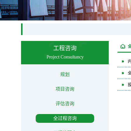
工程咨询
Project Consultancy
规划
项目咨询
评估咨询
全过程咨询