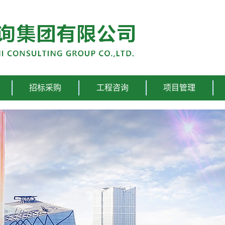
招标采购
工程咨询
项目管理