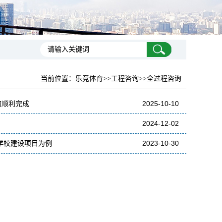
当前位置：
乐竞体育
>>工程咨询>>全过程咨询
询顺利完成
2025-10-10
2024-12-02
学校建设项目为例
2023-10-30