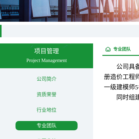
专业团队
项目管理
Project Management
公司具
册造价工程师
公司简介
一级建模师
资质荣誉
同时组
行业地位
专业团队