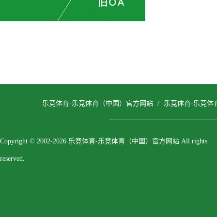
乐竞体育-乐竞体育（中国）官方网站
/
乐竞体育-乐竞
Copyright © 2002-2026 乐竞体育-乐竞体育（中国）官方网站 All rights
reserved.