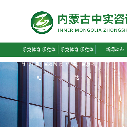
乐竞体育
乐竞体育-乐竞体
乐竞体育-乐竞体
新闻动态
育（中国）官方网
育（中国）官方网
站
站