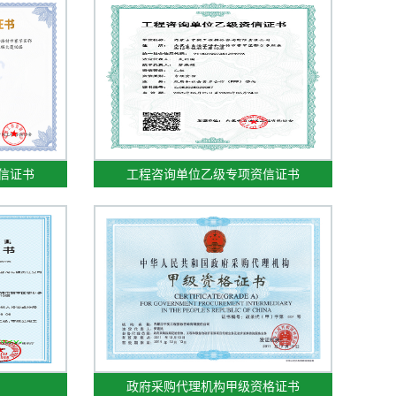
信证书
工程咨询单位乙级专项资信证书
政府采购代理机构甲级资格证书