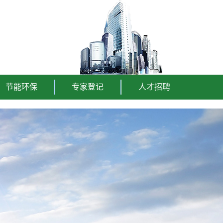
节能环保
专家登记
人才招聘