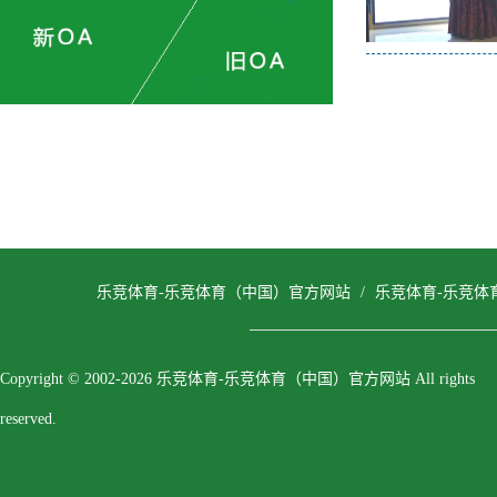
乐竞体育-乐竞体育（中国）官方网站
/
乐竞体育-乐竞
Copyright © 2002-2026 乐竞体育-乐竞体育（中国）官方网站 All rights
reserved.