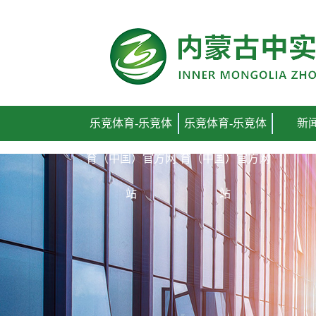
乐竞体育
乐竞体育-乐竞体
乐竞体育-乐竞体
新
育（中国）官方网
育（中国）官方网
站
站