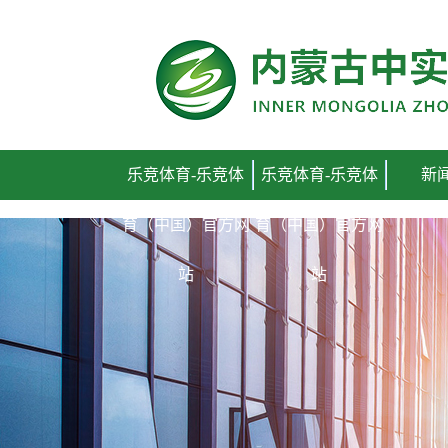
乐竞体育
乐竞体育-乐竞体
乐竞体育-乐竞体
新
育（中国）官方网
育（中国）官方网
站
站