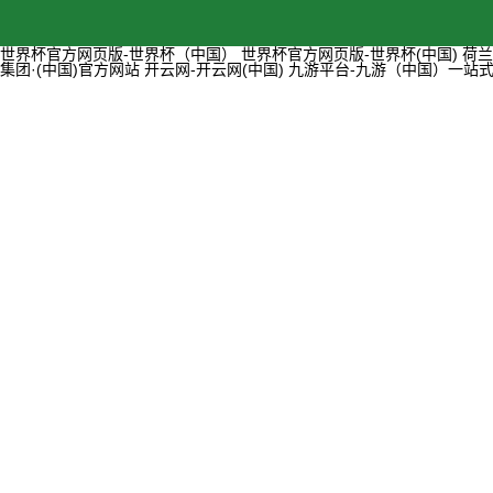
世界杯官方网页版-世界杯（中国）
世界杯官方网页版-世界杯(中国)
荷兰
集团·(中国)官方网站
开云网-开云网(中国)
九游平台-九游（中国）一站