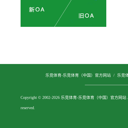
乐竞体育-乐竞体育（中国）官方网站
/
乐竞
Copyright © 2002-2026 乐竞体育-乐竞体育（中国）官方网站 All
reserved.