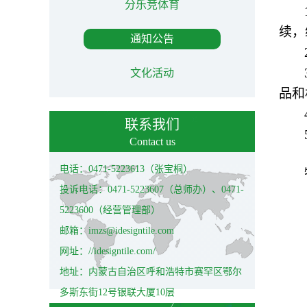
分乐竞体育
续，
通知公告
文化活动
品和
联系我们
Contact us
电话：0471-5223613（张宝桐）
投诉电话：0471-5223607（总师办）、0471-
5223600（经营管理部）
邮箱：imzs@idesigntile.com
网址：//idesigntile.com/
地址：内蒙古自治区呼和浩特市赛罕区鄂尔
多斯东街12号银联大厦10层