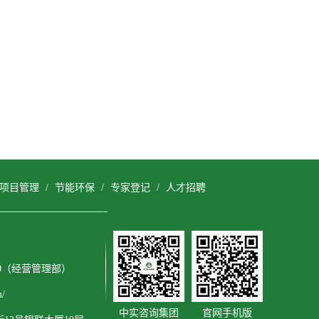
项目管理
/
节能环保
/
专家登记
/
人才招聘
3600（经营管理部）
/
中实咨询集团
官网手机版