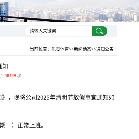
当前位置：
乐竞体育
>>新闻动态>>通知公告
通知
量：
18489
次
知》，现将公司2025年清明节放假事宜通知如
（星期一）正常上班。