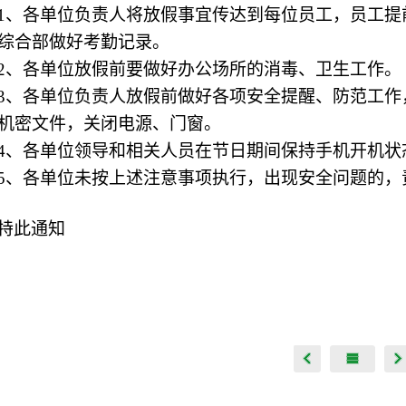
1、各单位负责人将放假事宜传达到每位员工，员工提
综合部做好考勤记录。
2、各单位放假前要做好办公场所的消毒、卫生工作。
3、各单位负责人放假前做好各项安全提醒、防范工作
机密文件，关闭电源、门窗。
4、各单位领导和相关人员在节日期间保持手机开机状
5、各单位未按上述注意事项执行，出现安全问题的，
特此通知