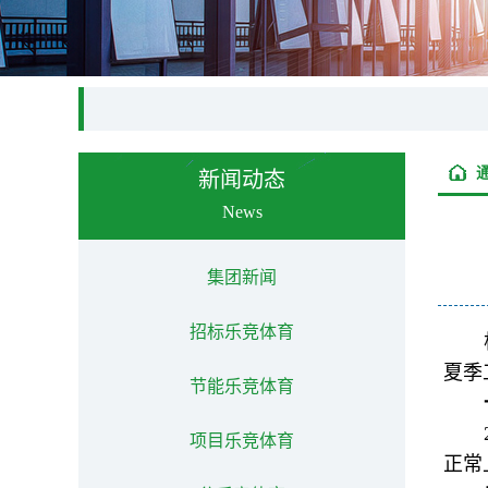
新闻动态
News
集团新闻
招标乐竞体育
夏季
节能乐竞体育
项目乐竞体育
正常