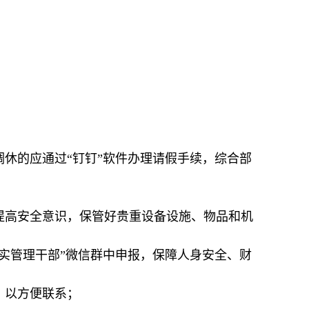
休的应通过“钉钉”软件办理请假手续，综合部
提高安全意识，保管好贵重设备设施、物品和机
实管理干部”微信群中申报，保障人身安全、财
，以方便联系；