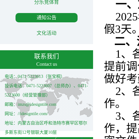
一、
分乐竞体育
20
通知公告
假3天
文化活动
二、
1、
联系我们
提前调
Contact us
做好考
电话：0471-5223613（张宝桐）
投诉电话：0471-5223607（总师办）、0471-
2、
5223600（经营管理部）
作。
邮箱：imzs@idesigntile.com
3、
网址：//idesigntile.com/
地址：内蒙古自治区呼和浩特市赛罕区鄂尔
作，提
多斯东街12号银联大厦10层