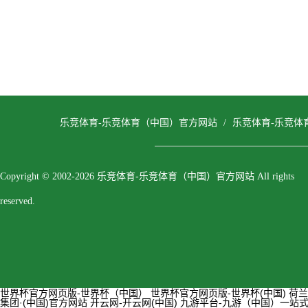
乐竞体育-乐竞体育（中国）官方网站
/
乐竞体育-乐竞
Copyright © 2002-2026 乐竞体育-乐竞体育（中国）官方网站 All rights
reserved.
世界杯官方网页版-世界杯（中国）
世界杯官方网页版-世界杯(中国)
荷兰
集团·(中国)官方网站
开云网-开云网(中国)
九游平台-九游（中国）一站