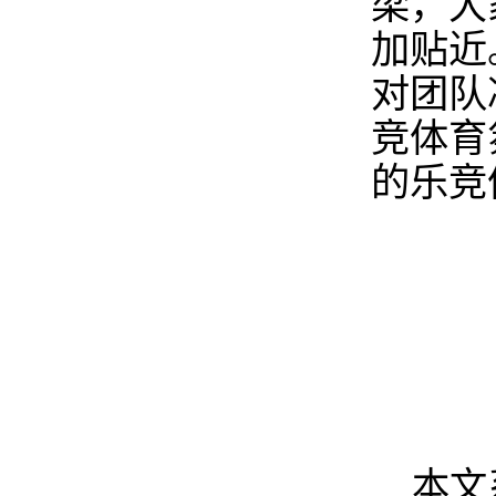
梁，大
加贴近
对团队
竞体育
的乐竞
本文