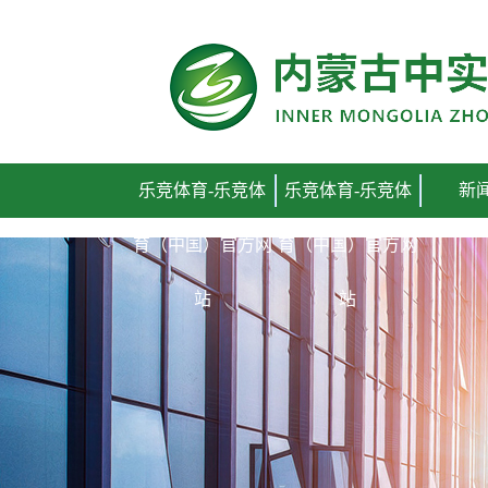
乐竞体育
乐竞体育-乐竞体
乐竞体育-乐竞体
新
育（中国）官方网
育（中国）官方网
站
站