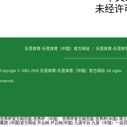
未经许
乐竞体育-乐竞体育（中国）官方网站
/
乐竞体育-乐竞
Copyright © 2002-2026 乐竞体育-乐竞体育（中国）官方网站 All rights
reserved.
世界杯官方网页版-世界杯（中国）
世界杯官方网页版-世界杯(中国)
荷兰
集团·(中国)官方网站
开云网-开云网(中国)
九游平台-九游（中国）一站