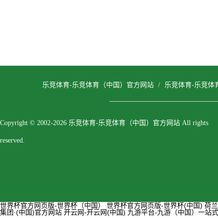
乐竞体育-乐竞体育（中国）官方网站
/
乐竞体育-乐竞
Copyright © 2002-2026 乐竞体育-乐竞体育（中国）官方网站 All rights
reserved.
世界杯官方网页版-世界杯（中国）
世界杯官方网页版-世界杯(中国)
荷兰
集团·(中国)官方网站
开云网-开云网(中国)
九游平台-九游（中国）一站