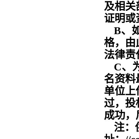
及相关
证明或
B
、
格，由
法律责
C
、
名资料
单位上
过，投
成功，
注：