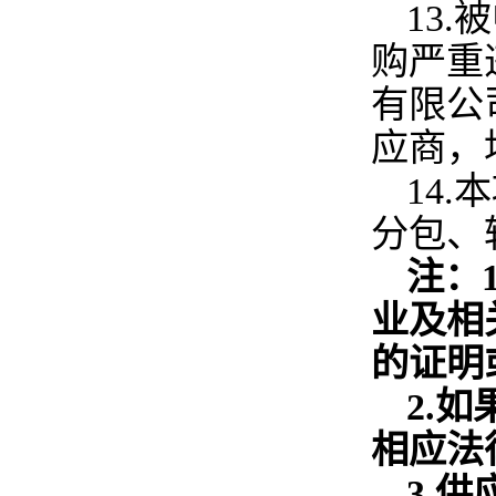
13.
被
购严重
有限公
应商，
14.
本
分包、
注：
业及相
的证明
2.
如
相应法
3.
供