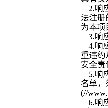
2.
响
法注册
为本项
3.
响
4.
响
重违约
安全责
5.
响
名单，
(//ww
6.
响