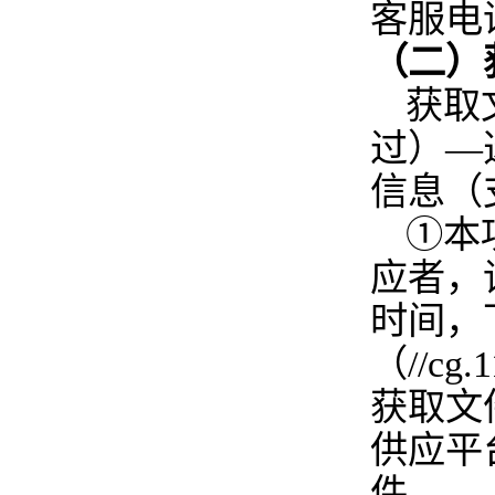
客服电话：
（二）
获取
过）—
信息（
①本
应者，请
时间，
（//c
获取文
供应平
件。