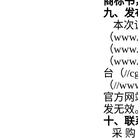
商标书
九、发
本次
（www
（www
（www
台（//
（//ww
官方网站
发无效
十、联
采 