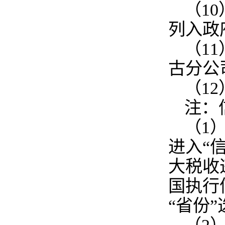
（10
列入政
（1
古分公
（1
注：
（1）
进入“
大税收
国执行
“省份