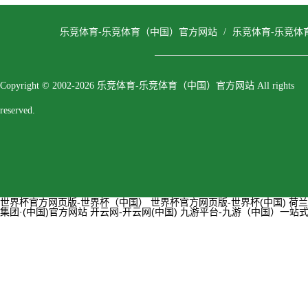
乐竞体育-乐竞体育（中国）官方网站
/
乐竞体育-乐竞
Copyright © 2002-2026 乐竞体育-乐竞体育（中国）官方网站 All rights
reserved.
世界杯官方网页版-世界杯（中国）
世界杯官方网页版-世界杯(中国)
荷兰
集团·(中国)官方网站
开云网-开云网(中国)
九游平台-九游（中国）一站