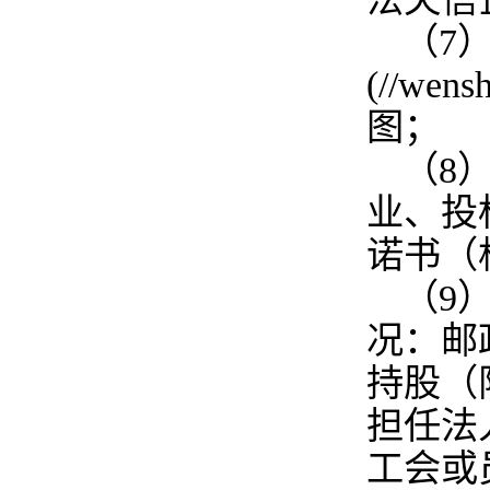
（7
(//we
图；
（8
业、投
诺书（
（9
况：邮
持股（
担任法
工会或