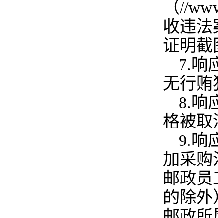
（//ww
收违法
证明截
7.
响应
无行贿
8.
响
格被取
9.
响
加采购
邮政员
的除外
邮政所