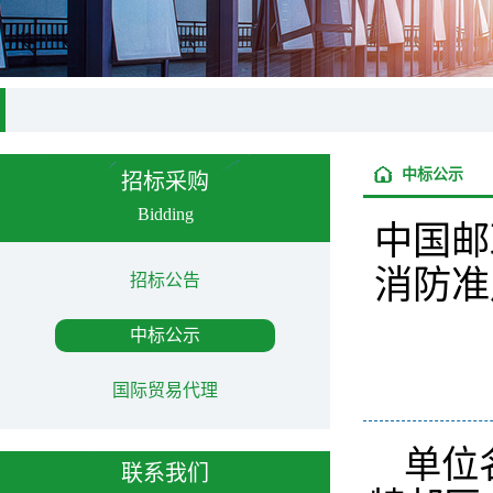
中标公示
招标采购
Bidding
中国邮
消防准
招标公告
中标公示
国际贸易代理
单位
联系我们