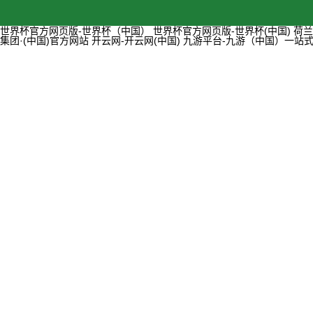
世界杯官方网页版-世界杯（中国）
世界杯官方网页版-世界杯(中国)
荷兰
集团·(中国)官方网站
开云网-开云网(中国)
九游平台-九游（中国）一站