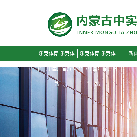
乐竞体育
乐竞体育-乐竞体
乐竞体育-乐竞体
新
育（中国）官方网
育（中国）官方网
站
站