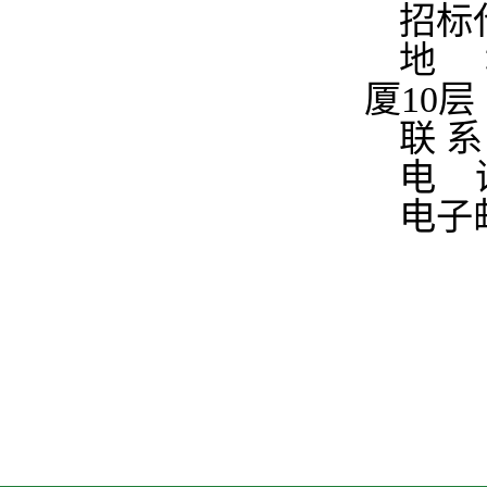
招标
地 
厦10层
联 
电 话
电子邮