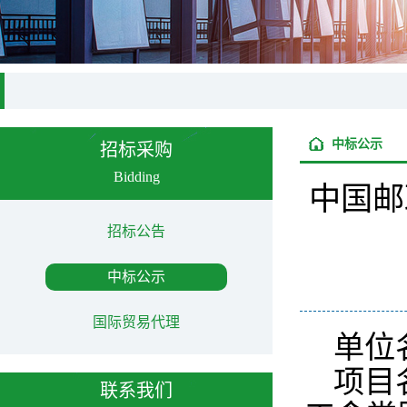
中标公示
招标采购
Bidding
中国邮
招标公告
中标公示
国际贸易代理
单位
项目
联系我们