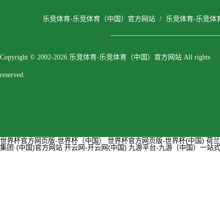
乐竞体育-乐竞体育（中国）官方网站
/
乐竞体育-乐竞
Copyright © 2002-2026 乐竞体育-乐竞体育（中国）官方网站 All rights
reserved.
世界杯官方网页版-世界杯（中国）
世界杯官方网页版-世界杯(中国)
荷兰
集团·(中国)官方网站
开云网-开云网(中国)
九游平台-九游（中国）一站