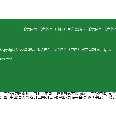
乐竞体育-乐竞体育（中国）官方网站
/
乐竞体育-乐竞
Copyright © 2002-2026 乐竞体育-乐竞体育（中国）官方网站 All rights
reserved.
世界杯官方网页版-世界杯（中国）
世界杯官方网页版-世界杯(中国)
荷兰
集团·(中国)官方网站
开云网-开云网(中国)
九游平台-九游（中国）一站