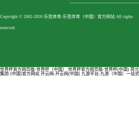
Copyright © 2002-2026 乐竞体育-乐竞体育（中国）官方网站 All rights
reserved.
世界杯官方网页版-世界杯（中国）
世界杯官方网页版-世界杯(中国)
荷兰
集团·(中国)官方网站
开云网-开云网(中国)
九游平台-九游（中国）一站