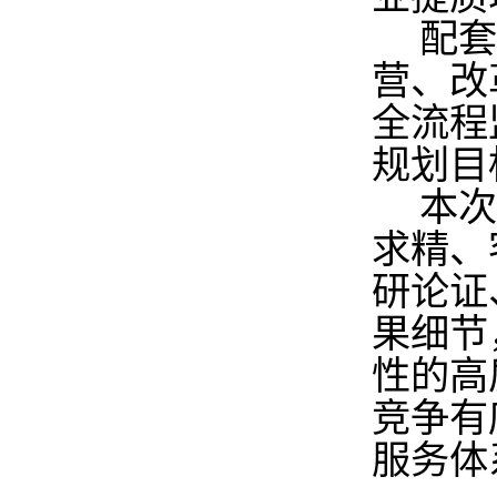
配套
营、改
全流程
规划目
本次
求精、
研论证
果细节
性的高
竞争有
服务体