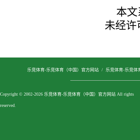
本文
未经许
乐竞体育-乐竞体育（中国）官方网站
/
乐竞体育-乐竞
Copyright © 2002-2026 乐竞体育-乐竞体育（中国）官方网站 All rights
reserved.