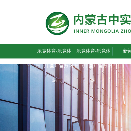
乐竞体育
乐竞体育-乐竞体
乐竞体育-乐竞体
新
育（中国）官方网
育（中国）官方网
站
站