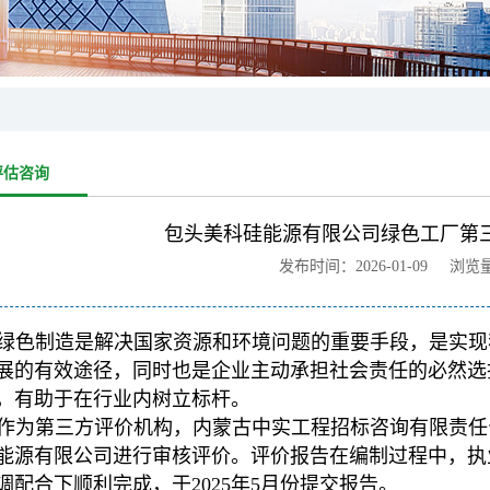
评估咨询
包头美科硅能源有限公司绿色工厂第
发布时间：2026-01-09 浏览
绿色制造是解决国家资源和环境问题的重要手段，是实现
展的有效途径，同时也是企业主动承担社会责任的必然选
，有助于在行业内树立标杆。
作为第三方评价机构，内蒙古中实工程招标咨询有限责任
能源有限公司进行审核评价。评价报告在编制过程中，执
调配合下顺利完成，于2025年5月份提交报告。