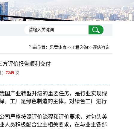
当前位置：
乐竞体育
>>工程咨询>>评估咨询
三方评价报告顺利交付
量：
7249
次
我国产业转型升级的重要任务，是行业实现绿
择。工厂是绿色制造的主体，对绿色工厂进行
公司严格按照评价流程和评价要求，对包头美
业人员积极配合业主相关要求，在与业主各部