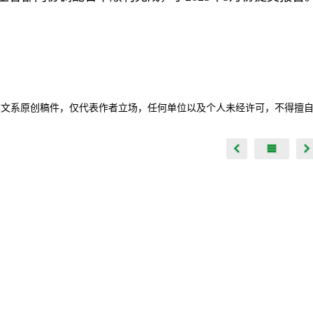
本文系原创稿件，仅代表作者立场，任何单位以及个人未经许可，不得擅