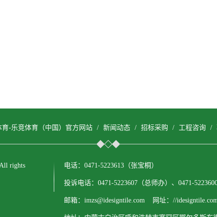
体育-乐竞体育（中国）官方网站
/
新闻动态
/
招标采购
/
工程咨询
/
 rights
电话：0471-5223613（张宝桐）
投诉电话：0471-5223607（总师办）、0471-522
邮箱：imzs@idesigntile.com 网址：//idesigntile.com