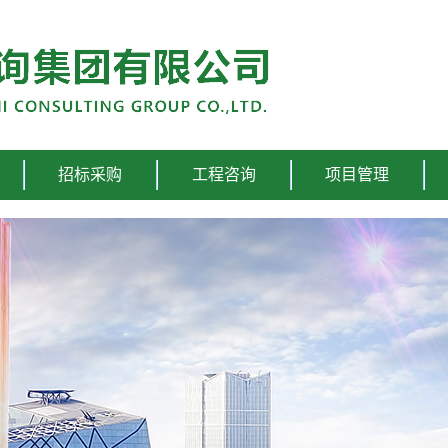
招标采购
工程咨询
项目管理