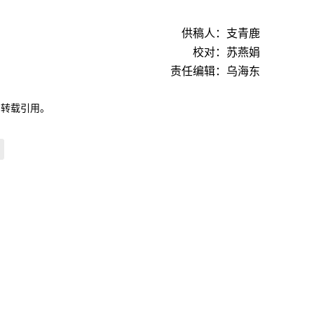
供稿人：支青鹿
校对：苏燕娟
责任编辑：乌海东
自转载引用。