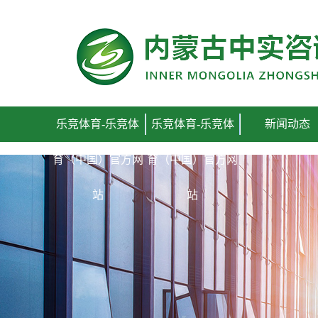
乐竞体育
乐竞体育-乐竞体
乐竞体育-乐竞体
新闻动态
育（中国）官方网
育（中国）官方网
站
站