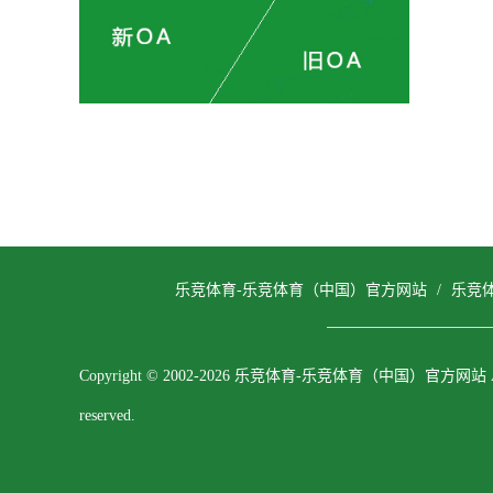
乐竞体育-乐竞体育（中国）官方网站
/
乐竞
Copyright © 2002-2026 乐竞体育-乐竞体育（中国）官方网站 All
reserved.