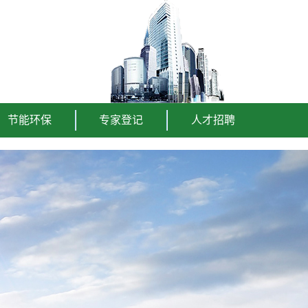
节能环保
专家登记
人才招聘