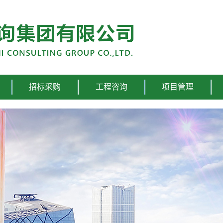
招标采购
工程咨询
项目管理