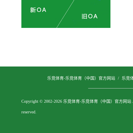
乐竞体育-乐竞体育（中国）官方网站
/
乐竞
Copyright © 2002-2026 乐竞体育-乐竞体育（中国）官方网站 All
reserved.