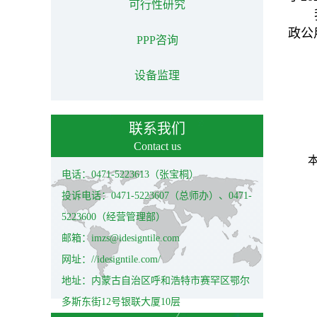
可行性研究
政公
PPP咨询
设备监理
联系我们
Contact us
电话：0471-5223613（张宝桐）
投诉电话：0471-5223607（总师办）、0471-
5223600（经营管理部）
邮箱：imzs@idesigntile.com
网址：//idesigntile.com/
地址：内蒙古自治区呼和浩特市赛罕区鄂尔
多斯东街12号银联大厦10层