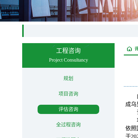
工程咨询
Project Consultancy
规划
项目咨询
成乌
评估咨询
全过程咨询
依照
于2