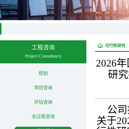
可行性研究
工程咨询
Project Consultancy
202
研究
规划
项目咨询
评估咨询
公司
全过程咨询
关于2