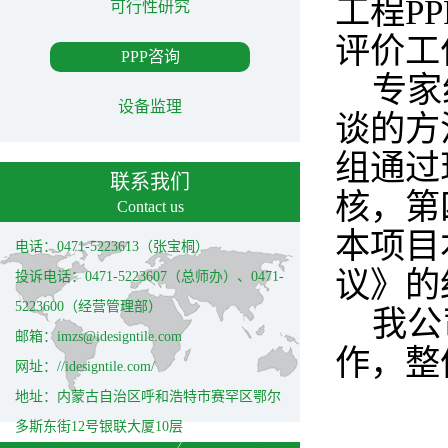
工程
PP
可行性研究
评价工
PPP咨询
专家
设备监理
谈的方
组通过
联系我们
核，第
Contact us
本项目
电话：0471-5223613（张宝桐）
议》的
投诉电话：0471-5223607（总师办）、0471-
5223600（经营管理部）
我公
邮箱：imzs@idesigntile.com
作，整
网址：//idesigntile.com/
地址：内蒙古自治区呼和浩特市赛罕区鄂尔
多斯东街12号银联大厦10层