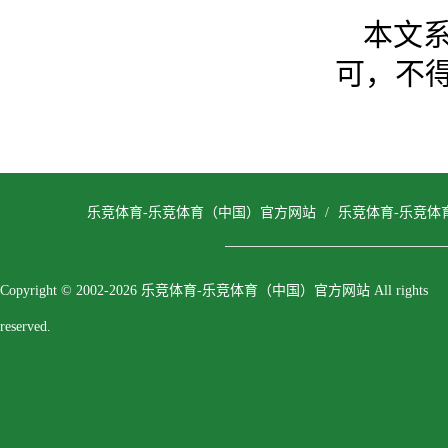
本文
可，不
乐竞体育-乐竞体育（中国）官方网站
/
乐竞体育-乐竞
Copyright © 2002-2026 乐竞体育-乐竞体育（中国）官方网站 All rights
reserved.