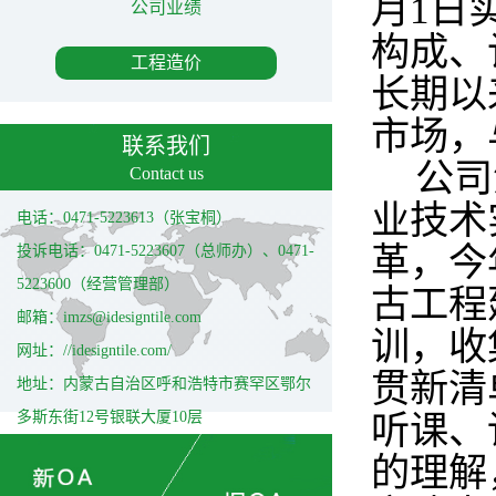
月1日
公司业绩
构成、
工程造价
长期以
市场，
联系我们
公司
Contact us
业技术
电话：0471-5223613（张宝桐）
革，今
投诉电话：0471-5223607（总师办）、0471-
5223600（经营管理部）
古工程
邮箱：imzs@idesigntile.com
训，收
网址：//idesigntile.com/
贯新清
地址：内蒙古自治区呼和浩特市赛罕区鄂尔
多斯东街12号银联大厦10层
听课、
的理解