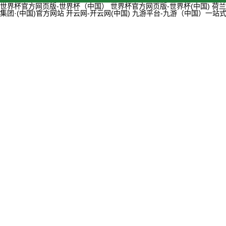
世界杯官方网页版-世界杯（中国）
世界杯官方网页版-世界杯(中国)
荷兰
集团·(中国)官方网站
开云网-开云网(中国)
九游平台-九游（中国）一站