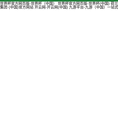
世界杯官方网页版-世界杯（中国）
世界杯官方网页版-世界杯(中国)
荷兰
集团·(中国)官方网站
开云网-开云网(中国)
九游平台-九游（中国）一站