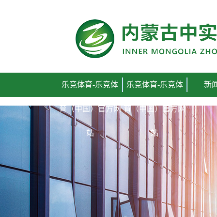
乐竞体育
乐竞体育-乐竞体
乐竞体育-乐竞体
新
育（中国）官方网
育（中国）官方网
站
站