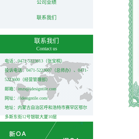
公司业绩
联系我们
联系我们
Contact us
电话：0471-5223613（张宝桐）
投诉电话：0471-5223607（总师办）、0471-
5223600（经营管理部）
邮箱：imzs@idesigntile.com
网址：//idesigntile.com/
地址：内蒙古自治区呼和浩特市赛罕区鄂尔
多斯东街12号银联大厦10层