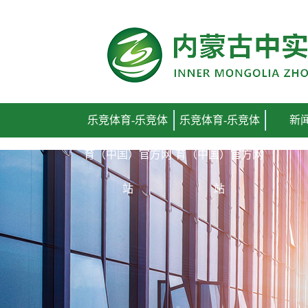
乐竞体育
乐竞体育-乐竞体
乐竞体育-乐竞体
新
育（中国）官方网
育（中国）官方网
站
站