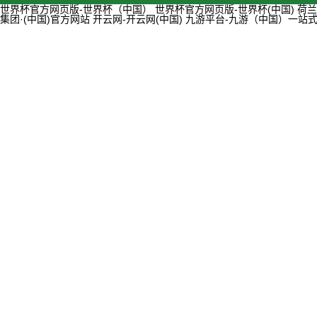
世界杯官方网页版-世界杯（中国）
世界杯官方网页版-世界杯(中国)
荷兰
集团·(中国)官方网站
开云网-开云网(中国)
九游平台-九游（中国）一站