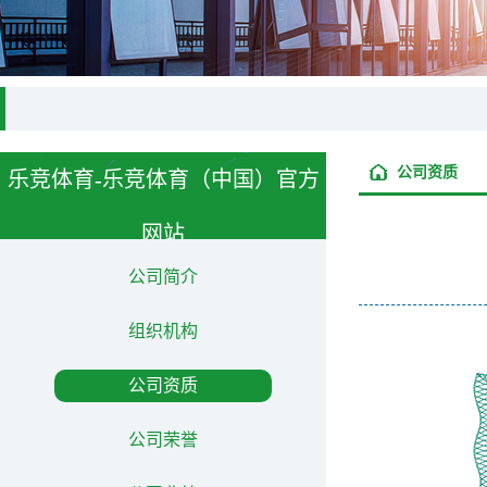
公司资质
乐竞体育-乐竞体育（中国）官方
网站
About us
公司简介
组织机构
公司资质
公司荣誉