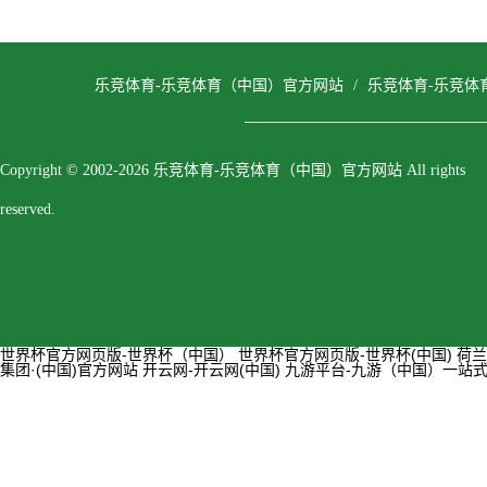
乐竞体育-乐竞体育（中国）官方网站
/
乐竞体育-乐竞
Copyright © 2002-2026 乐竞体育-乐竞体育（中国）官方网站 All rights
reserved.
世界杯官方网页版-世界杯（中国）
世界杯官方网页版-世界杯(中国)
荷兰
集团·(中国)官方网站
开云网-开云网(中国)
九游平台-九游（中国）一站