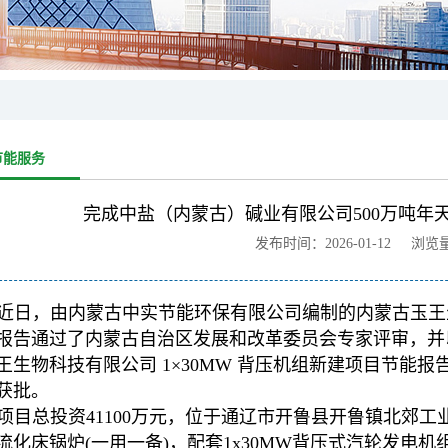
节能服务
完成中盐（内蒙古）碱业有限公司500万吨年
发布时间：2026-01-12 浏览
近日，由内蒙古中实节能环保有限公司编制的内蒙古玉王生物
报告通过了内蒙古自治区发展和改革委员会专家评审，并
王生物科技有限公司 1×30MW 背压机组新建项目节能报告
获批。
项目总投资41100万元，位于通辽市开鲁县开鲁镇北郊工业
流化床锅炉(一用一备)，配套1x30MW背压式汽轮发电