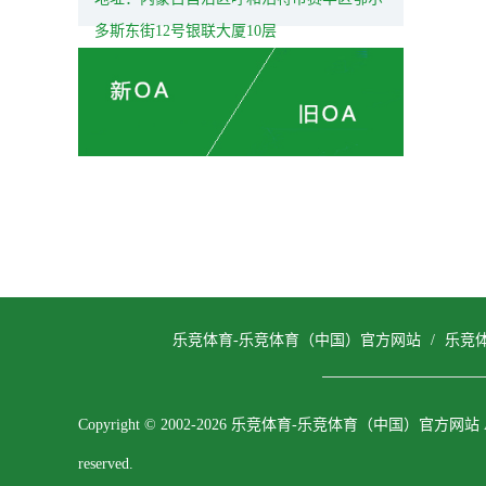
多斯东街12号银联大厦10层
乐竞体育-乐竞体育（中国）官方网站
/
乐竞
Copyright © 2002-2026 乐竞体育-乐竞体育（中国）官方网站 All
reserved.