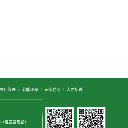
项目管理
/
节能环保
/
专家登记
/
人才招聘
3600（经营管理部）