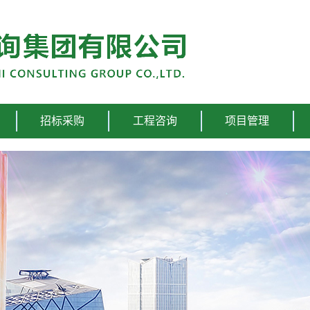
招标采购
工程咨询
项目管理