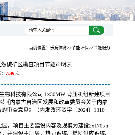
当前位置：
乐竞体育
>>节能环保>>节能服务
天然碱矿区勘查项目节能声明表
量：
7146
次
科技有限公司 1×30MW 背压机组新建项目
以《内蒙古自治区发展和改革委员会关于内蒙
的审查意见》（内发改环资字〔2024〕1310
园。项目主要建设内容及规模为建设2x170t/h
机组，并建设主厂房，热力系统、燃料供应系统、