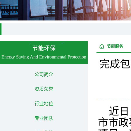
节能服务
节能环保
Energy Saving And Environmental Protection
完成包
公司简介
资质荣誉
行业地位
近日
专业团队
市市政