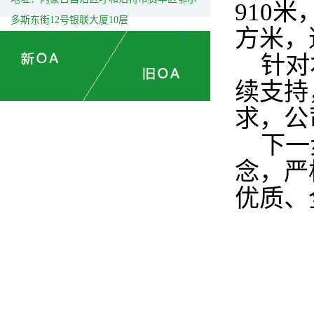
910米
多斯东街12号银联大厦10层
方米，
针对
续支持
求，公
下一
念，严
优质、