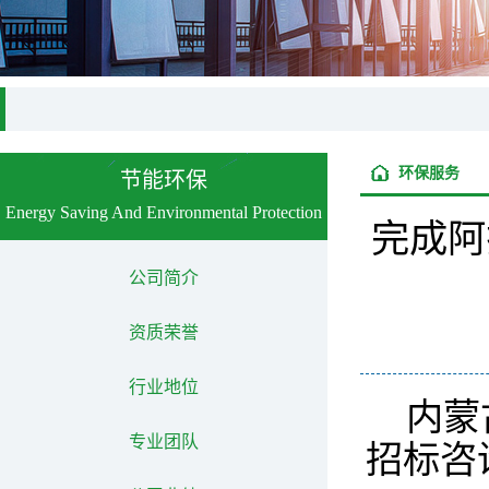
环保服务
节能环保
Energy Saving And Environmental Protection
完成阿
公司简介
资质荣誉
行业地位
内蒙
专业团队
招标咨