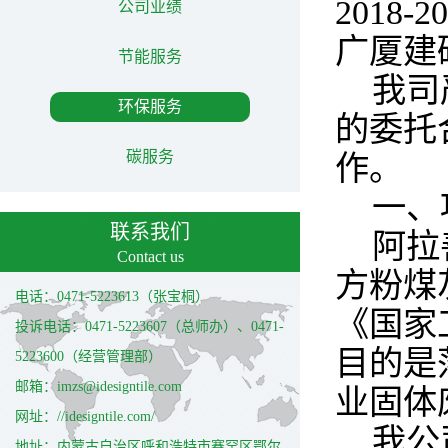
201
公司业绩
广厦建
节能服务
我司
环保服务
的委托
碳服务
作。
一、
联系我们
阿拉
Contact us
方粉煤
电话：0471-5223613（张宝桐）
《国家
投诉电话：0471-5223607（总师办）、0471-
目的是
5223600（经营管理部）
邮箱：imzs@idesigntile.com
业固体
网址：//idesigntile.com/
我公
地址：内蒙古自治区呼和浩特市赛罕区鄂尔