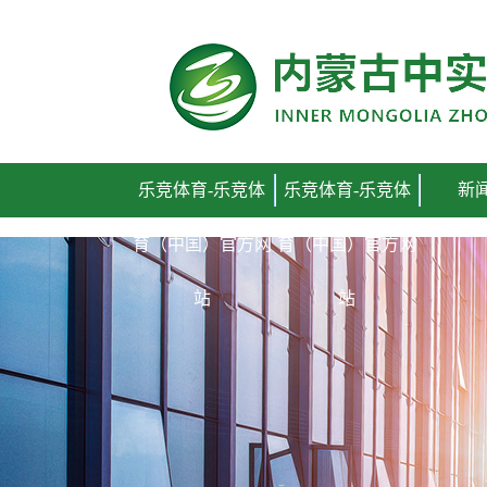
乐竞体育
乐竞体育-乐竞体
乐竞体育-乐竞体
新
育（中国）官方网
育（中国）官方网
站
站