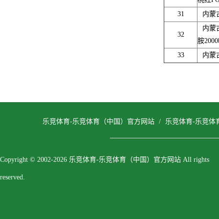
31
内蒙
内蒙
32
胺200
33
内蒙
乐竞体育-乐竞体育（中国）官方网站
/
乐竞体育-乐竞
Copyright © 2002-2026 乐竞体育-乐竞体育（中国）官方网站 All rights
reserved.