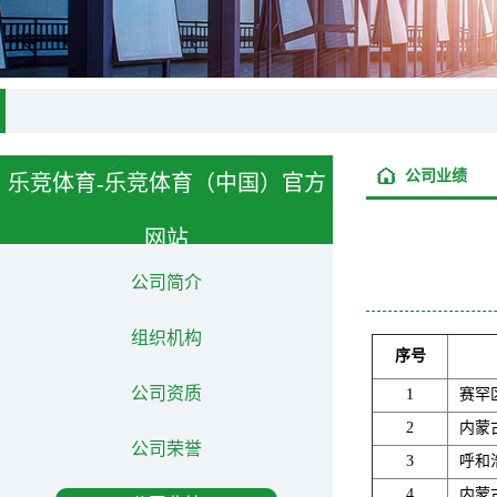
公司业绩
乐竞体育-乐竞体育（中国）官方
网站
About us
公司简介
组织机构
序号
公司资质
1
赛罕
2
内蒙
公司荣誉
3
呼和
4
内蒙