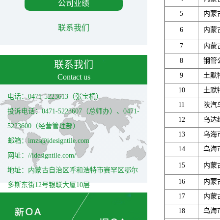
公司业绩
5
内蒙
联系我们
6
内蒙
7
内蒙
8
钢管
联系我们
9
土默
Contact us
10
土默
电话：0471-5223613（张宝桐）
11
陕汽
投诉电话：0471-5223607（总师办）、0471-
12
乌达
5223600（经营管理部）
13
乌海
邮箱：imzs@idesigntile.com
14
乌海
网址：//idesigntile.com/
15
内蒙
地址：内蒙古自治区呼和浩特市赛罕区鄂尔
16
内蒙
多斯东街12号银联大厦10层
17
内蒙
18
乌海