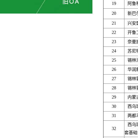
19
阿鲁
20
新巴
21
兴安
22
开鲁
23
奈曼
24
苏尼
25
锡林
26
华润
27
锡林
28
锡林
29
内蒙
30
西乌
31
两都
西乌
32
套基础