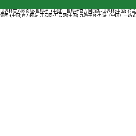
世界杯官方网页版-世界杯（中国）
世界杯官方网页版-世界杯(中国)
荷兰
集团·(中国)官方网站
开云网-开云网(中国)
九游平台-九游（中国）一站