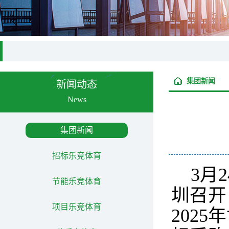
集团新闻
新闻动态
News
集团新闻
招标乐竞体育
3
月
节能乐竞体育
圳召开
项目乐竞体育
202