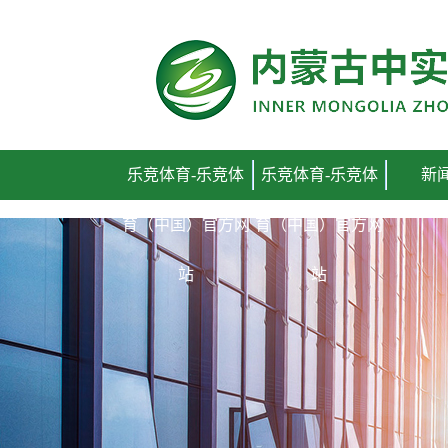
乐竞体育
乐竞体育-乐竞体
乐竞体育-乐竞体
新
育（中国）官方网
育（中国）官方网
站
站