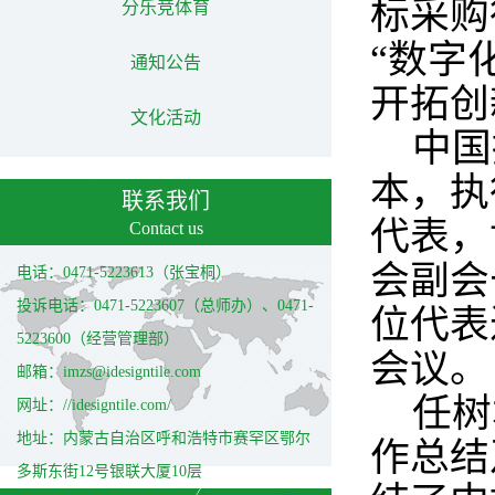
标采购
分乐竞体育
“数字
通知公告
开拓创
文化活动
中国
本，执
联系我们
代表，
Contact us
会副会
电话：0471-5223613（张宝桐）
投诉电话：0471-5223607（总师办）、0471-
位代表
5223600（经营管理部）
会议。
邮箱：imzs@idesigntile.com
任树
网址：//idesigntile.com/
地址：内蒙古自治区呼和浩特市赛罕区鄂尔
作总结
多斯东街12号银联大厦10层