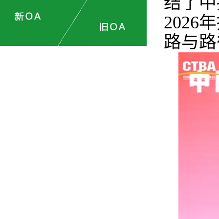
结了中
202
路与路