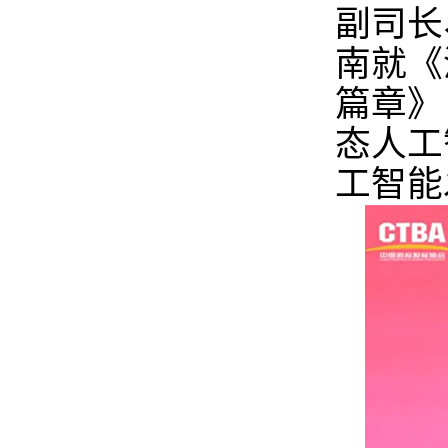
副司长
南就《
篇章》
态人工
工智能