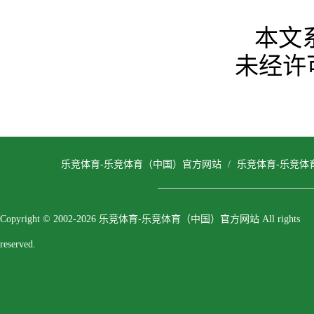
本文
未经许
乐竞体育-乐竞体育（中国）官方网站
/
乐竞体育-乐竞
Copyright © 2002-2026 乐竞体育-乐竞体育（中国）官方网站 All rights
reserved.