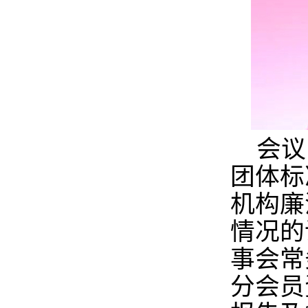
会议
团体标
机构廉
情况的
事会常
分会员